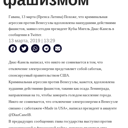
Гавана, 13 марта (Пренса Латина) Похоже, что криминальная
агрессия против Венесуэлы вдохновлена
наихудшими действиями
фашистов, заявил сегодня президент Кубы Мигель Диас-Канель в
сообщении в
Twitter
.
13 марта, 2019 | 13:29
Диас-Канель написал, что никто не сомневается в том, что
отключение электроэнергии представляет собой саботаж,
спонсируемый правительством США.
Криминальная агрессия против Венесуэлы, кажется, вдохновлена
худшими действиями фашистов, такими как осада Ленинграда,
направленн
ая на то, чтобы заморить голодом население города.
Никто не сомневается, что отключение электроэнергии в Венесуэле
связано с саботажем «
Made
in
USA
«, написал президент в аккаунте
@
DiazCanelB
.
В предыдущих сообщениях глава государства выступил против
экономической и финансовой войны, которую правительство