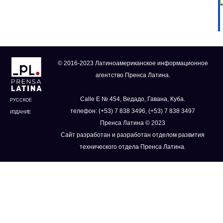
© 2016-2023 Латиноамериканское информационное
агентство Пренса Латина.
Calle E № 454, Ведадо, Гавана, Куба.
РУССКОЕ
телефон: (+53) 7 838 3496, (+53) 7 838 3497
ИЗДАНИЕ
Пренса Латина © 2023
Сайт разработан и разработан отделом развития
технического отдела Пренса Латина.