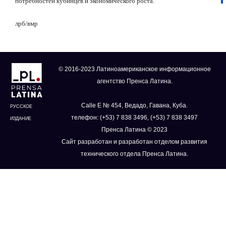
потребностей кубинцев и экономического роста.
лрб/вмр
© 2016-2023 Латиноамериканское информационное
агентство Пренса Латина.
Calle E № 454, Ведадо, Гавана, Куба.
РУССКОЕ
телефон: (+53) 7 838 3496, (+53) 7 838 3497
ИЗДАНИЕ
Пренса Латина © 2023
Сайт разработан и разработан отделом развития
технического отдела Пренса Латина.