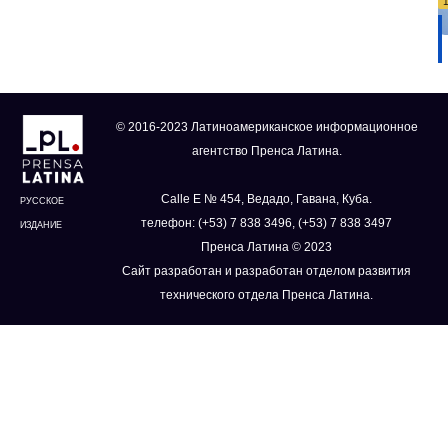
© 2016-2023 Латиноамериканское информационное
агентство Пренса Латина.
Calle E № 454, Ведадо, Гавана, Куба.
РУССКОЕ
телефон: (+53) 7 838 3496, (+53) 7 838 3497
ИЗДАНИЕ
Пренса Латина © 2023
Сайт разработан и разработан отделом развития
технического отдела Пренса Латина.