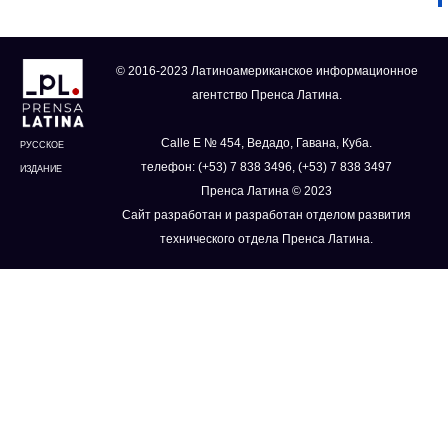
© 2016-2023 Латиноамериканское информационное
агентство Пренса Латина.
Calle E № 454, Ведадо, Гавана, Куба.
РУССКОЕ
телефон: (+53) 7 838 3496, (+53) 7 838 3497
ИЗДАНИЕ
Пренса Латина © 2023
Сайт разработан и разработан отделом развития
технического отдела Пренса Латина.