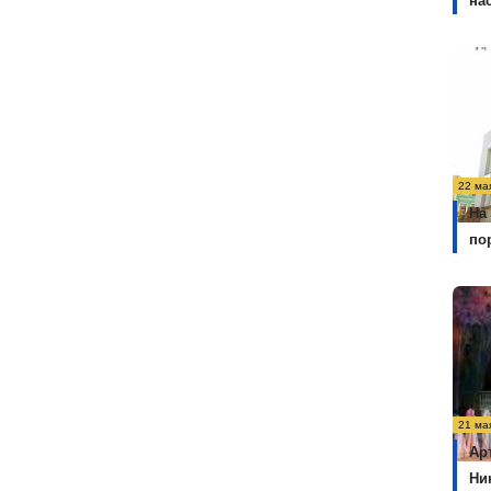
на
22 ма
На
по
21 ма
Ар
Ни