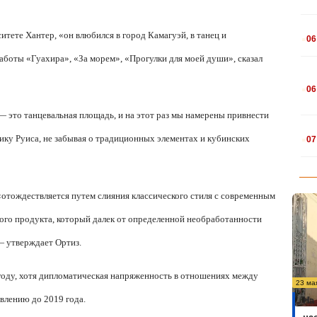
.
итете Хантер, «он влюбился в город Камагуэй, в танец и
06
аботы «Гуахира», «За морем», «Прогулки для моей души», сказал
.
06
 это танцевальная площадь, и на этот раз мы намерены привнести
.
ку Руиса, не забывая о традиционных элементах и кубинских
07
«отождествляется путем слияния классического стиля с современным
ного продукта, который далек от определенной необработанности
 — утверждает Ортиз.
 году, хотя дипломатическая напряженность в отношениях между
23 ма
влению до 2019 года.
На