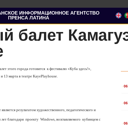
АНСКОЕ ИНФОРМАЦИОННОЕ АГЕНТСТВО
ПРЕНСА ЛАТИНА
й балет Камагу
е
алет этого города готовится
к фестивалю «Куба здесь!»,
 и 13 марта в театре
Kaye
Playhouse
.
.
06
.
06
 является результатом художественного, педагогического и
.
и лет благодаря
проекту
Windows
, возглавляемого
кубинцем с
06