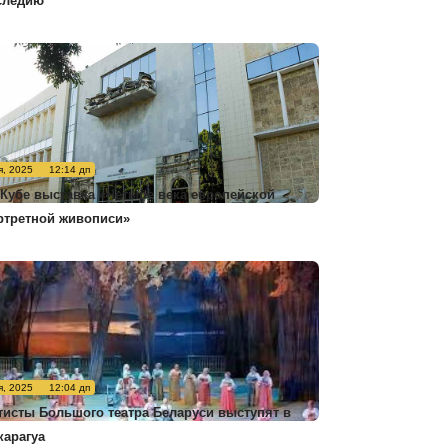
следию
я, 2025
12:14 дп
 Кубе выставка «Четыре века европейской
ртретной живописи»
я, 2025
12:04 дп
тисты Большого театра Беларуси выступят в
карагуа