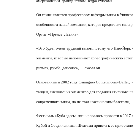
американским
гражданством Педро Руисом».
Он также является профессором кафедры танца в Универс
особенности нашей компании, которая представит свои р
Ортиз
«Пренсе
Латина».
«Это будет очень трудный вызов, потому что Нью-Йорк —
элементы, которые напоминают хореографическую эстети
ритмах, румбе, дансоне», — сказал он.
Основанный в 2002 году
Camag
ü
ey
Contemporary
Ballet
,
танцем, смешивания элементов для создания стилизован
современного танца, но не стал классическим балетом»,
Фестиваль «Куба здесь» планировалось провести в 2017
Кубой и Соединенными Штатами привела к ее приостано