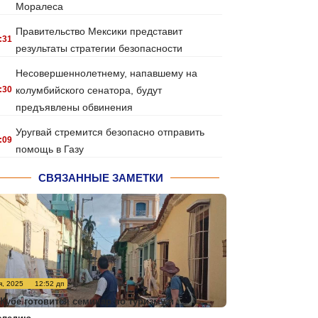
Моралеса
Правительство Мексики представит
:31
результаты стратегии безопасности
Несовершеннолетнему, напавшему на
:30
колумбийского сенатора, будут
предъявлены обвинения
Уругвай стремится безопасно отправить
:09
помощь в Газу
СВЯЗАННЫЕ ЗАМЕТКИ
я, 2025
12:52 дп
 Кубе готовится семинар по туризму и