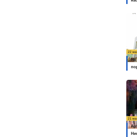
на
22 ма
На
по
21 ма
Ар
Ни