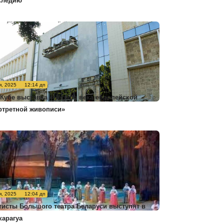
следию
я, 2025
12:14 дп
 Кубе выставка «Четыре века европейской
ртретной живописи»
я, 2025
12:04 дп
тисты Большого театра Беларуси выступят в
карагуа