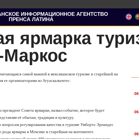
АНСКОЕ ИНФОРМАЦИОННОЕ АГЕНТСТВО
ПРЕНСА ЛАТИНА
я ярмарка тури
-Маркос
считающаяся самой важной в мексиканском туризме и старейшей на
я ее организаторами из Агуаскальентес.
.
06
.
 президент Совета ярмарки, назвал событие, которое будет
06
едставляя её обычаи, традиции и культуру.
о вопросам регулирования качества в туризме Умберто Эрнандес
.
 рода ярмарка в Мексике и старейшая на континенте.
06
 эквивалентный почти 400 миллионам долларов в прошлом году,