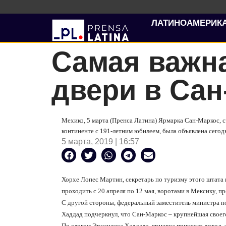
ЛАТИНОАМЕРИК
Самая важна
двери в Сан
Мехико, 5 марта (Пренса Латина) Ярмарка Сан-Маркос, 
континенте с 191-летним юбилеем, была объявлена сегодн
5 марта, 2019 | 16:57
Хорхе Лопес Мартин, секретарь по туризму этого штата и
проходить с 20 апреля по 12 мая, воротами в Мексику, пр
С другой стороны, федеральный заместитель министра п
Хаддад подчеркнул, что Сан-Маркос – крупнейшая своего
По словам Эрнандеса Хаддада, ярмарка принесла доход,