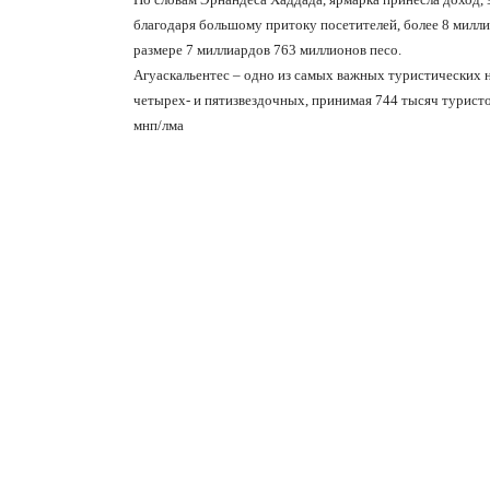
благодаря большому притоку посетителей, более 8 милли
размере 7 миллиардов 763 миллионов песо.
Агуаскальентес – одно из самых важных туристических на
четырех- и пятизвездочных, принимая 744 тысяч туристов
мнп
/
лма