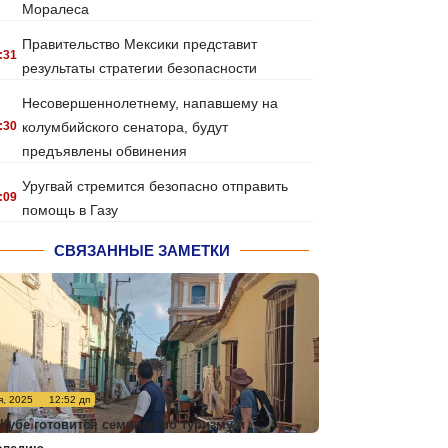
Моралеса
Правительство Мексики представит
:31
результаты стратегии безопасности
Несовершеннолетнему, напавшему на
:30
колумбийского сенатора, будут
предъявлены обвинения
Уругвай стремится безопасно отправить
:09
помощь в Газу
СВЯЗАННЫЕ ЗАМЕТКИ
я, 2025
12:52 дп
 Кубе готовится семинар по туризму и