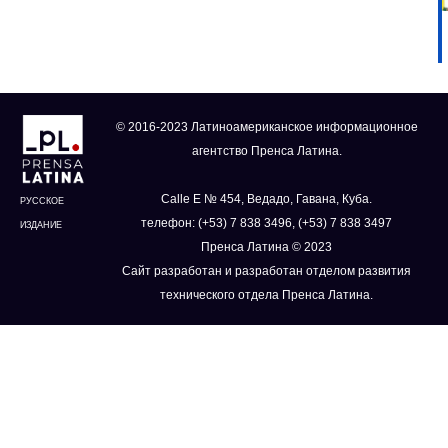
© 2016-2023 Латиноамериканское информационное
агентство Пренса Латина.
Calle E № 454, Ведадо, Гавана, Куба.
РУССКОЕ
телефон: (+53) 7 838 3496, (+53) 7 838 3497
ИЗДАНИЕ
Пренса Латина © 2023
Сайт разработан и разработан отделом развития
технического отдела Пренса Латина.