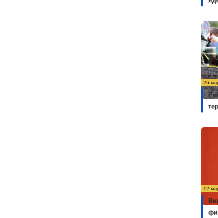
яд
26 ма
Ро
те
12 ма
Ви
фи