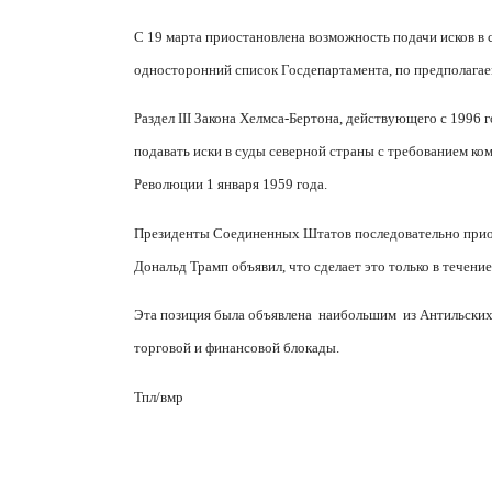
С 19 марта приостановлена возможность подачи исков в
односторонний список Госдепартамента, по предполагае
Раздел
III
Закона Хелмса-Бертона, действующего с 1996 г
подавать иски в суды северной страны с требованием к
Революции 1 января 1959 года.
Президенты Соединенных Штатов последовательно приост
Дональд Трамп объявил, что сделает это только в течение
Эта позиция была объявлена
наибольшим
из Антильских
торговой и финансовой блокады.
Тпл/вмр