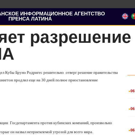
АНСКОЕ ИНФОРМАЦИОННОЕ АГЕНТСТВО
ПРЕНСА ЛАТИНА
яет разрешение 
ША
дел Кубы Бруно Родригес решительно
отверг решение правительства
ингтон продлил еще на 30 дней полное приостановление
.
06
.
06
нкции
Госдепартамента против кубинских компаний, произвольно
.
06
торые он назвал неприемлемой угрозой для всего мира.