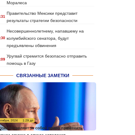
Моралеса
Правительство Мексики представит
:31
результаты стратегии безопасности
Несовершеннолетнему, напавшему на
:30
колумбийского сенатора, будут
предъявлены обвинения
Уругвай стремится безопасно отправить
:09
помощь в Газу
СВЯЗАННЫЕ ЗАМЕТКИ
нтября, 2024
1:29 дп
ссия оставляет за собой право применить