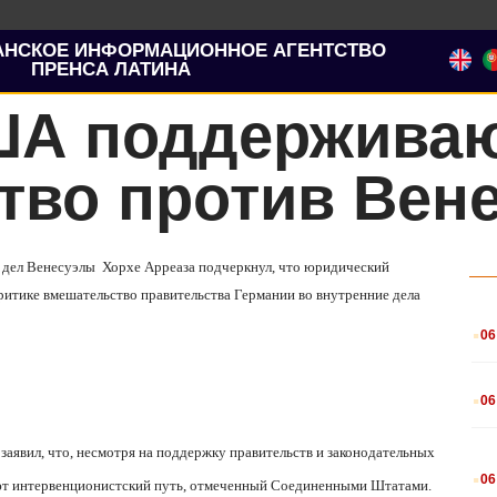
АНСКОЕ ИНФОРМАЦИОННОЕ АГЕНТСТВО
ПРЕНСА ЛАТИНА
ША поддержива
тво против Вен
 дел Венесуэлы
Хорхе Арреаза подчеркнул, что юридический
ритике вмешательство правительства Германии во внутренние дела
.
06
.
06
аявил, что, несмотря на поддержку правительств и законодательных
.
06
ают интервенционистский путь, отмеченный Соединенными Штатами.