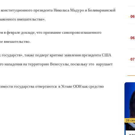
в конституционного президента Николаса Мадуро и Боливарианской
.
06
законного вмешательства».
м в феврале докладе, что признание самопровозглашенного
.
06
ое вмешательство.
.
 государств», также подверг критике заявления президента США
07
го нападения на территорию Венесуэлы, поскольку это
нарушает
симости государства отвергаются
в Уставе ООН как средство
26 се
Ро