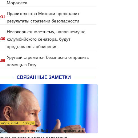
Моралеса
Правительство Мексики представит
:31
результаты стратегии безопасности
Несовершеннолетнему, напавшему на
:30
колумбийского сенатора, будут
предъявлены обвинения
Уругвай стремится безопасно отправить
:09
помощь в Газу
СВЯЗАННЫЕ ЗАМЕТКИ
нтября, 2024
1:29 дп
ссия оставляет за собой право применить