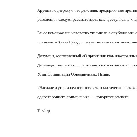
Арреаза подчеркнул, что действия, предпринятые проти
революции, следует рассматривать как преступление «не
Ранее немецкое министерство указывало в опубликованно
президента Хуана Гуайдо следует понимать как незаконн
Документ, озаглавленный «О признании глав иностранных
Дональда Трампа и его советников о возможности военно
Устав Организации Объединенных Наций.
«Насилие и угроза целостности или политической незави
одностороннего применения», — говорится в тексте.
Тпл/одф