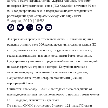
Богота, 5 марта (Пренса Латина) Жертвы геноцида, которому
подвергся Патриотический союз (ПС) Колумбии в течение 80-х и
90-х годов прошлого века, с надеждой ожидают сегодняшнего
рассмотрения дела Специальным судом по миру (JEP).
5 марта, 2019 | 16:53
Зал признания правды и ответственности JEP накануне принял
решение открыть дело 006, касающееся уничтожения членов ПС
сотрудниками сил безопасности, государственными агентами,
гражданскими лицами и военизированными формированиями.
Суд стремится уточнить и определить обязанности по теме одной
из самых мрачных страниц в истории Колумбии, начиная с
материалами, представленными Генеральным прокурором,
Национальным центром исторической памяти (CNMH) и
корпорацией Restart.
Считается, что между 1984 и 2002 годами было совершено от
шести до девяти тысяч актов политического насилия против членов
ПС — лидеров, активистов и крестьян.
По данным CNMH, в тот период 3 тысячи 122 члена ПС стали