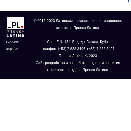
© 2016-2023 Латиноамериканское информационное
агентство Пренса Латина.
Calle E № 454, Ведадо, Гавана, Куба.
РУССКОЕ
телефон: (+53) 7 838 3496, (+53) 7 838 3497
ИЗДАНИЕ
Пренса Латина © 2023
Сайт разработан и разработан отделом развития
технического отдела Пренса Латина.