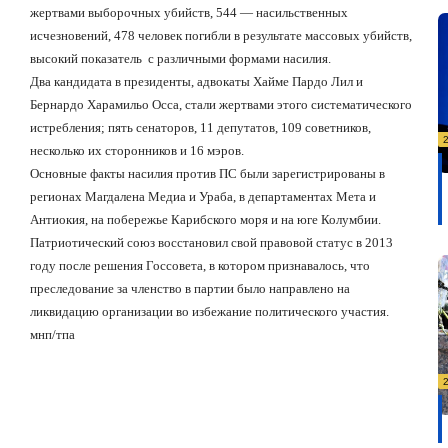
жертвами выборочных убийств, 544 — насильственных
исчезновений, 478 человек погибли в результате массовых убийств,
высокий показатель
с различными формами насилия.
Два кандидата в президенты, адвокаты Хайме Пардо Лил и
Бернардо Харамильо Осса, стали жертвами этого систематического
истребления; пять сенаторов, 11 депутатов, 109 советников,
несколько их сторонников и 16 мэров.
Основные факты насилия против ПС были зарегистрированы в
регионах Магдалена Медиа и Ураба, в департаментах Мета и
Антиокия, на побережье Карибского моря и на юге Колумбии.
Патриотический союз восстановил свой правовой статус в 2013
году после решения Госсовета, в котором признавалось, что
преследование за членство в партии было направлено на
ликвидацию организации во избежание политического участия.
мнп
/
тпа