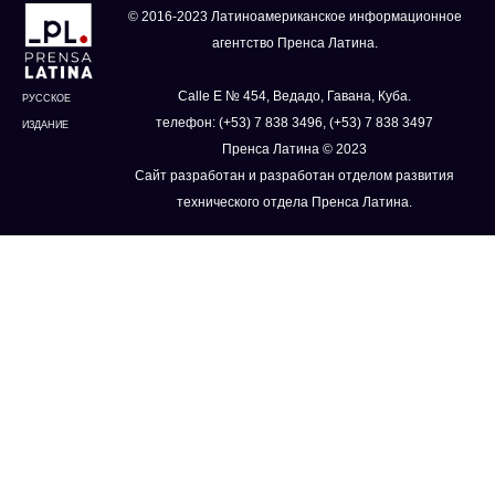
© 2016-2023 Латиноамериканское информационное
агентство Пренса Латина.
Calle E № 454, Ведадо, Гавана, Куба.
РУССКОЕ
телефон: (+53) 7 838 3496, (+53) 7 838 3497
ИЗДАНИЕ
Пренса Латина © 2023
Сайт разработан и разработан отделом развития
технического отдела Пренса Латина.