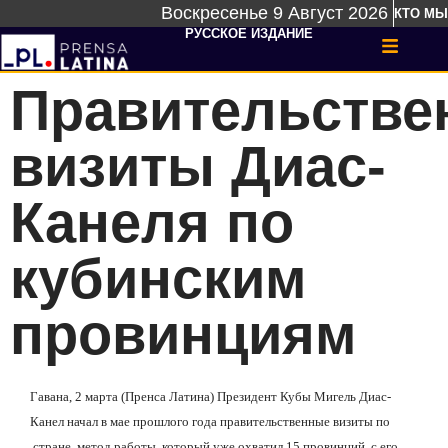
Воскресенье 9 Август 2026
КТО МЫ
РУССКОЕ ИЗДАНИЕ
Правительстве
визиты Диас-
Канеля по
кубинским
провинциям
Гавана, 2 марта (Пренса Латина) Президент Кубы Мигель Диас-
Канел начал в мае прошлого года правительственные визиты по
стране, метод работы, который уже охватил 15 провинций
с его