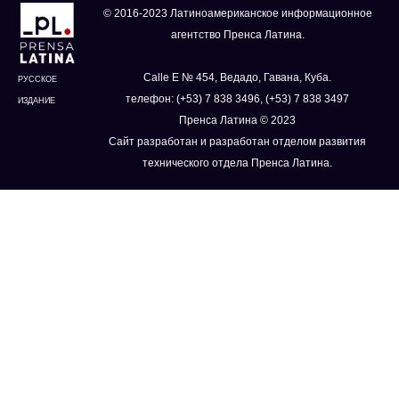
© 2016-2023 Латиноамериканское информационное
агентство Пренса Латина.
Calle E № 454, Ведадо, Гавана, Куба.
РУССКОЕ
телефон: (+53) 7 838 3496, (+53) 7 838 3497
ИЗДАНИЕ
Пренса Латина © 2023
Сайт разработан и разработан отделом развития
технического отдела Пренса Латина.