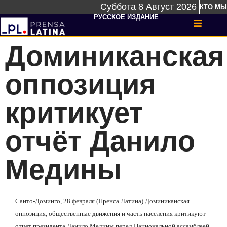
Суббота 8 Август 2026
КТО МЫ
РУССКОЕ ИЗДАНИЕ
Доминиканская
оппозиция
критикует
отчёт Данило
Медины
Санто-Доминго, 28 февраля (Пренса Латина) Доминиканская
оппозиция, общественные движения и часть населения критикуют
отчет президента Данило Медины перед Национальной ассамблеей