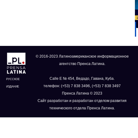
© 2016-2023 Латиноамериканское информационное
агентство Пренса Латина.
Calle E № 454, Ведадо, Гавана, Куба.
РУССКОЕ
телефон: (+53) 7 838 3496, (+53) 7 838 3497
ИЗДАНИЕ
Пренса Латина © 2023
Сайт разработан и разработан отделом развития
технического отдела Пренса Латина.