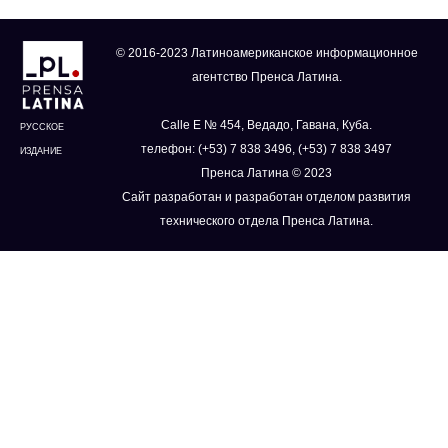
© 2016-2023 Латиноамериканское информационное
агентство Пренса Латина.
Calle E № 454, Ведадо, Гавана, Куба.
РУССКОЕ
телефон: (+53) 7 838 3496, (+53) 7 838 3497
ИЗДАНИЕ
Пренса Латина © 2023
Сайт разработан и разработан отделом развития
технического отдела Пренса Латина.