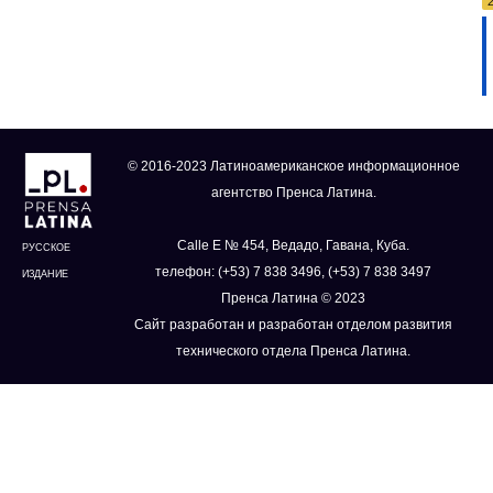
© 2016-2023 Латиноамериканское информационное
агентство Пренса Латина.
Calle E № 454, Ведадо, Гавана, Куба.
РУССКОЕ
телефон: (+53) 7 838 3496, (+53) 7 838 3497
ИЗДАНИЕ
Пренса Латина © 2023
Сайт разработан и разработан отделом развития
технического отдела Пренса Латина.