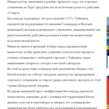
Министерство экономики в декабре прошлого года, что торговое
соглашение не будет продлено после истечения срока его действия
15 марта.
Кастаньеда подчеркнул, что расторжение ССТ с Тайванем
юридически поддерживается законами Сальвадора и Венской
конвенцией, которая подтверждает управление, инициирование или
приостановление действия договоров в качестве компетенции
исполнительной власти.
Министр явился в прошлый четверг перед парламентским
комитетом, чтобы прояснить сомнения относительно процесса
отмены соглашения о свободной торговле с Тайванем, перед
заявлениями сахарного сектора и местной олигархии.
На этой встрече глава сальвадорской дипломатии объявил, что
Китай возьмет на себя все продажи, затронутые прекращением
торгового соглашения, и откроет двери для нового экспорта из этой
страны Центральной Америки.
Во время нынешней пресс-конференции Кастаньеда пригласил
бизнесменов, имеющих дело с упомянутой территорией Китая,
принять участие в переговорах и заверил, что сальвадорское
правительство будет работать над поддержанием благоприятных