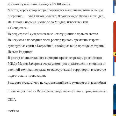
доставку указанной помощи с 09:00 часов.
Мосты, через которые предполагается выполнить сомнительную
операцию, — это Симон Боливар, Франсиско де Паула Сантандер,
Ла Унион и новый Пуэнте де ла Унидад, известный как
«Тиендитас».
Перед угрозой суверенитета конституционное правительство
Венесуэлы в последние часы распорядилось временно закрыть
сухопутные связи с Колумбией, сообщила вице-президент страны
Дельси Родригес.
В разгар очень сложного сценария пресс-секретарь российского
МИДа Мария Захарова вчера упомянула о размещении спецназа и
военной техники недалеко от венесуэльской территории в качестве
подготовки к провокации.
Захарова сказала, что на сегодняшний день ожидается масштабная
провокация против Венесуэлы, под руководством и продвижением
США.
кэм/свл