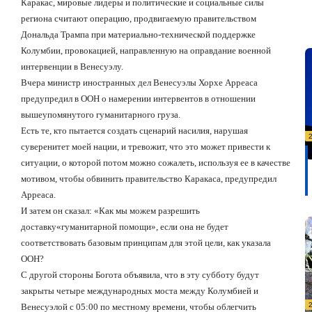
Каракас, мировые лидеры и политические и социальные силы
региона считают операцию, продвигаемую правительством
Дональда Трампа при материально-технической поддержке
Колумбии, провокацией, направленную на оправдание военной
интервенции в Венесуэлу.
Вчера министр иностранных дел Венесуэлы Хорхе Арреаса
предупредил в ООН о намерении интервентов в отношении
вышеупомянутого гуманитарного груза.
Есть те, кто пытается создать сценарий насилия, нарушая
суверенитет моей нации, и тревожит, что это может привести к
ситуации, о которой потом можно сожалеть, используя ее в качестве
мотивом, чтобы обвинить правительство Каракаса, предупредил
Арреаса.
И затем он сказал: «Как мы можем разрешить
доставку
«гуманитарной помощи», если она не будет
соответствовать базовым принципам для этой цели, как указала
ООН?
С другой стороны Богота объявила, что в эту субботу будут
закрыты четыре международных моста между Колумбией и
Венесуэлой с 05:00 по местному времени, чтобы облегчить