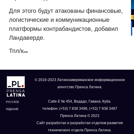
Для этого будут атакованы финансовые,
логистические и коммуникационные
платформы контрабандистов, добавил
Ландаверде.
Тпл/
к
мв
© 2016-2023 Латиноамериканское информационное
агентство Пренса Латина.
Calle E № 454, Ведадо, Гавана, Куба.
РУССКОЕ
телефон: (+53) 7 838 3496, (+53) 7 838 3497
ИЗДАНИЕ
Пренса Латина © 2023
Сайт разработан и разработан отделом развития
технического отдела Пренса Латина.