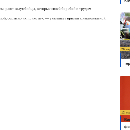
яд
 умирают колумбийцы, которые своей борьбой и трудом
ой, согласно их прихоти», — указывает призыв к национальной
26 ма
Ро
те
12 ма
Ви
фи