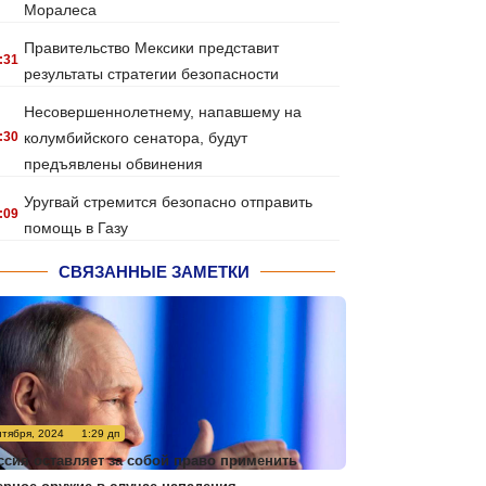
Моралеса
Правительство Мексики представит
:31
результаты стратегии безопасности
Несовершеннолетнему, напавшему на
:30
колумбийского сенатора, будут
предъявлены обвинения
Уругвай стремится безопасно отправить
:09
помощь в Газу
СВЯЗАННЫЕ ЗАМЕТКИ
нтября, 2024
1:29 дп
ссия оставляет за собой право применить