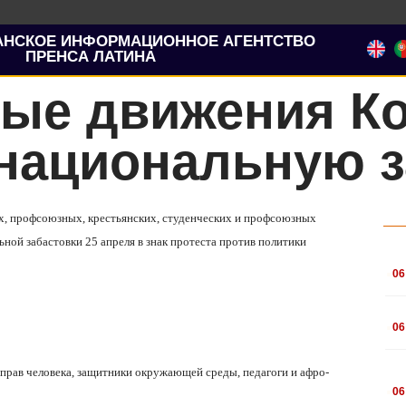
АНСКОЕ ИНФОРМАЦИОННОЕ АГЕНТСТВО
ПРЕНСА ЛАТИНА
ые движения К
национальную з
их, профсоюзных, крестьянских, студенческих и профсоюзных
ой забастовки 25 апреля в знак протеста против политики
.
06
.
06
прав человека, защитники окружающей среды, педагоги и афро-
.
06