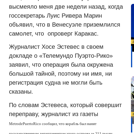
высмеяло меня две недели назад, когда
госсекретарь Луис Ривера Марин
объявил, что в Венесуэле приземлился
самолет, что
опроверг Каракас.
Журналист Хосе Эстевес в своем
докладе о «Телемундо Пуэрто-Рико»
заявил, что операция была окружена
большой тайной, поэтому ни имя, ни
регистрация судна не могли быть
сказаны.
По словам Эстевеса, который совершит
переправу, журналист из газеты
Metro
de
Puerto
Rico
сообщил, что корабль был нанят
государственным департаментом этого острова за 211 тысяч