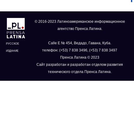
© 2016-2023 Латиноамериканское информационное
агентство Пренса Латина.
Calle E № 454, Ведадо, Гавана, Куба.
РУССКОЕ
телефон: (+53) 7 838 3496, (+53) 7 838 3497
ИЗДАНИЕ
Пренса Латина © 2023
Сайт разработан и разработан отделом развития
технического отдела Пренса Латина.