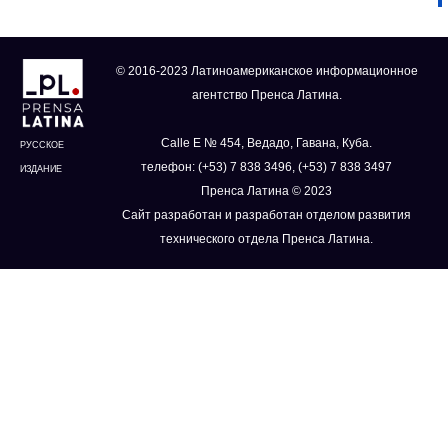
© 2016-2023 Латиноамериканское информационное
агентство Пренса Латина.
Calle E № 454, Ведадо, Гавана, Куба.
РУССКОЕ
телефон: (+53) 7 838 3496, (+53) 7 838 3497
ИЗДАНИЕ
Пренса Латина © 2023
Сайт разработан и разработан отделом развития
технического отдела Пренса Латина.