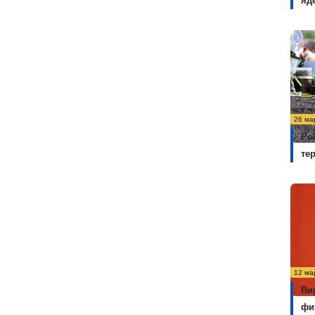
яд
26 ма
Ро
те
12 ма
Ви
фи