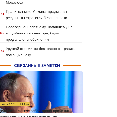
Моралеса
Правительство Мексики представит
:31
результаты стратегии безопасности
Несовершеннолетнему, напавшему на
:30
колумбийского сенатора, будут
предъявлены обвинения
Уругвай стремится безопасно отправить
:09
помощь в Газу
СВЯЗАННЫЕ ЗАМЕТКИ
нтября, 2024
1:29 дп
ссия оставляет за собой право применить