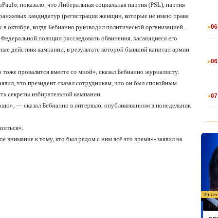
oPaulo
, показало, что Либеральная социальная партия (
PSL
), партия
оранжевых кандидатур (регистрация женщин, которые не имею права
.
 в октябре, когда Бебианно руководил политической организацией.
06
л Федеральной полиции расследовать обвинения, касающиеся его
ные действия кампании, в результате которой бывший капитан армии
.
06
о тоже провалится вместе со мной», сказал Бебианно журналисту.
явил, что президент сказал
сотрудникам, что он
бы
л
спокойным
.
ыть секреты избирательной кампании.
07
рошо», — сказал Бебианно в интервью, опубликованном в понедельник
оиться
«.
е внимание к тому, кто был рядом с ним всё это время»- заявил на
26 се
Ро