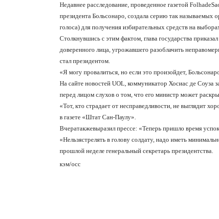
Недавнее расследование, проведенное газетой
FolhadeSa
президента Больсонаро, создала серию так называемых 
голоса) для получения избирательных средств на выборах
Столкнувшись с этим фактом, глава государства приказа
доверенного лица, угрожавшего разоблачить неправомер
стал президентом.
«Я могу провалиться, но если это произойдет, Больсонар
На сайте
новостей
UOL
,
коммуникатор Хосиас де Соуза за
перед лицом слухов о том, что его министр может раскр
«Тот, кто страдает от несправедливости, не выглядит хо
в газете «Штат Сан-Паулу».
Вчера
также
выразил
прессе: «Теперь пришло время
успок
«
Нельзя
стрелять
в голову солдату, надо иметь минимально
прошлой неделе генеральный секретарь президентства.
кэм/осс