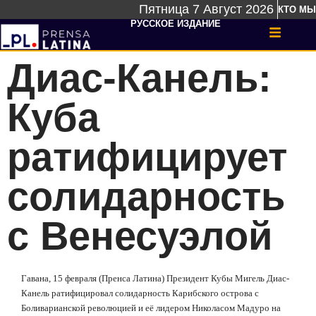
Пятница 7 Август 2026
КТО МЫ
РУССКОЕ ИЗДАНИЕ
Диас-Канель:
Куба
ратифицирует
солидарность
с Венесуэлой
Гавана, 15 февраля (Пренса Латина) Президент Кубы Мигель Диас-
Канель ратифицировал солидарность Карибского острова с
Боливарианской революцией и её лидером Николасом Мадуро на