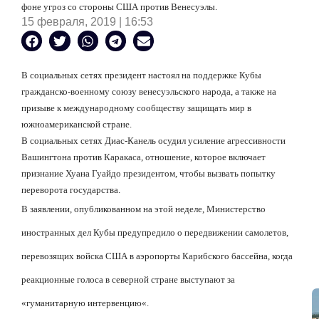
фоне угроз со стороны США против Венесуэлы.
15 февраля, 2019 | 16:53
В социальных сетях президент настоял на поддержке Кубы
гражданско-военному союзу венесуэльского народа, а также на
призыве к международному сообществу защищать мир в
южноамериканской стране.
В социальных сетях Диас-Канель осудил усиление агрессивности
Вашингтона против Каракаса, отношение, которое включает
признание Хуана Гуайдо президентом, чтобы вызвать попытку
переворота государства.
В заявлении, опубликованном на этой неделе, Министерство
иностранных дел Кубы предупредило о передвижении самолетов,
перевозящих войска США в аэропорты Карибского бассейна, когда
реакционные голоса в северной стране выступают за
«
гуманитарную интервенцию
«
.