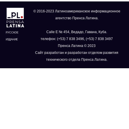
© 2016-2023 Латиноамериканское информационное
агентство Пренса Латина.
Calle E № 454, Ведадо, Гавана, Куба.
РУССКОЕ
телефон: (+53) 7 838 3496, (+53) 7 838 3497
ИЗДАНИЕ
Пренса Латина © 2023
Сайт разработан и разработан отделом развития
технического отдела Пренса Латина.