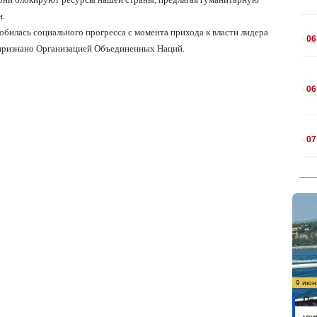
н.
.
обилась социального прогресса с момента прихода к власти лидера
06
 признано Организацией Объединенных Наций.
.
06
.
07
9 июн
Пр