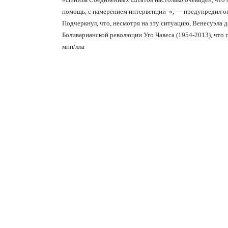
помощь, с намерением интервенции
«, — предупредил о
Подчеркнул, что, несмотря на эту ситуацию, Венесуэла д
Боливарианской революции Уго Чавеса (1954-2013), что
мнп/лла