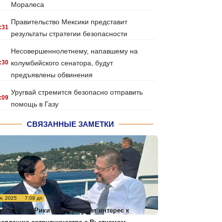
Моралеса
Правительство Мексики представит
:31
результаты стратегии безопасности
Несовершеннолетнему, напавшему на
:30
колумбийского сенатора, будут
предъявлены обвинения
Уругвай стремится безопасно отправить
:09
помощь в Газу
СВЯЗАННЫЕ ЗАМЕТКИ
я, 2025
7:08 дп
есса Коста-Рики подчеркивает интерес к