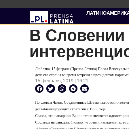
ЛАТИНОАМЕРИК
В Словении
интервенци
Любляна, 15 февраля (Пренса Латина) Посол Венесуэлы
дела его страны во время встречи с президентом парлам
15 февраля, 2019 | 16:21
По словам Чакон, Соединенные Штаты являются интелле
дестабилизирующих стратегий с 1999 года.
Сказал, что нападения Вашингтона являются односторо
Сослался на санкции, блокаду, угрозы и нападения, кот
«Цинизм Соединенных Штатов настолько очевиден, что 