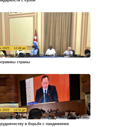
лидарности с Кубой
я, 2025
12:49 дп
рламент Кубы рассматривает приоритетные
ограммы страны
я, 2025
12:11 дп
ба призывает к более тесному глобальному
трудничеству в борьбе с пандемиями