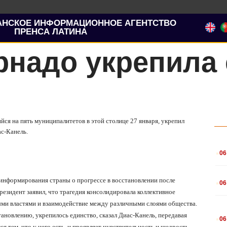
АНСКОЕ ИНФОРМАЦИОННОЕ АГЕНТСТВО
ПРЕНСА ЛАТИНА
рнадо укрепила
йся на пять муниципалитетов в этой столице 27 января, укрепил
ас-Канель.
.
06
.
информирования страны о прогрессе в восстановлении после
06
езидент заявил, что трагедия консолидировала коллективное
ми властями и взаимодействие между различными слоями общества.
.
ановлению, укрепилось единство, сказал Диас-Канель, передавая
06
ся тем, что у него есть, и проявляет чувствительность и щедрость.