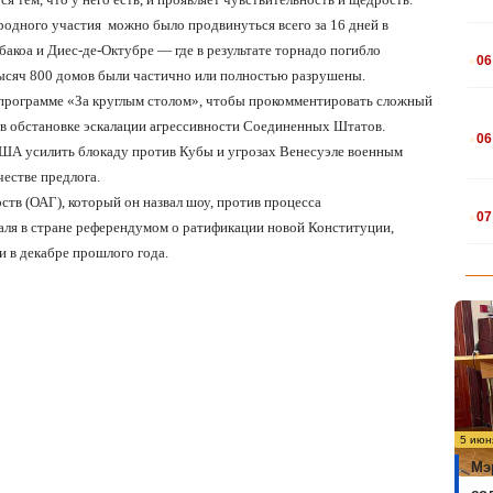
ародного участия
можно было продвинуться всего за 16 дней в
.
акоа и Диес-де-Октубре — где в результате торнадо погибло
06
 тысяч 800 домов были частично или полностью разрушены.
в программе «За круглым столом», чтобы прокомментировать сложный
.
, в обстановке эскалации агрессивности Соединенных Штатов.
06
США усилить блокаду против Кубы и угрозах Венесуэле военным
естве предлога.
.
тв (ОАГ), который он назвал шоу, против процесса
07
аля в стране референдумом о ратификации новой Конституции,
 в декабре прошлого года.
5 июн
Мэ