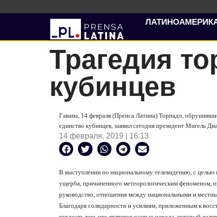
ЛАТИНОАМЕРИК
Трагедия то
кубинцев
Гавана, 14 февраля (Пренса Латина) Торнадо, обрушивши
единство кубинцев, заявил сегодня президент Мигель Ди
14 февраля, 2019 | 16:13
В выступлении по национальному телевидению, с целью 
ущерба, причиненного метеорологическим феноменом, пр
руководство, отношения между национальными и местны
Благодаря солидарности и усилиям, приложенным к восст
гордость тем, что является частью народа, который делит