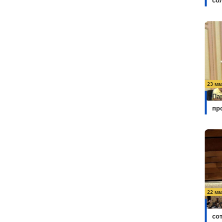
со
23 ма
Па
пр
22 ма
Ку
со