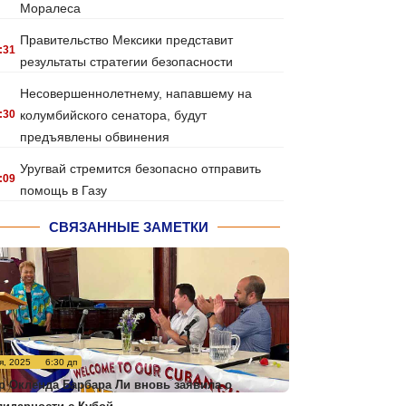
Моралеса
Правительство Мексики представит
:31
результаты стратегии безопасности
Несовершеннолетнему, напавшему на
:30
колумбийского сенатора, будут
предъявлены обвинения
Уругвай стремится безопасно отправить
:09
помощь в Газу
СВЯЗАННЫЕ ЗАМЕТКИ
я, 2025
6:30 дп
р Окленда Барбара Ли вновь заявила о