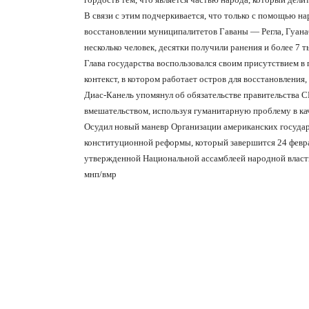
В связи с этим подчеркивается, что только с помощью н
восстановлении муниципалитетов Гаваны — Регла, Гуанаб
несколько человек, десятки получили ранения и более 7
Глава государства воспользовался своим присутствием 
контекст, в котором работает остров для восстановления
Диас-Канель упомянул об обязательстве правительства 
вмешательством, используя гуманитарную проблему в кач
Осудил новый маневр Организации американских государс
конституционной реформы, который завершится 24 февр
утвержденной Национальной ассамблеей народной власти
мнп
/
вмр