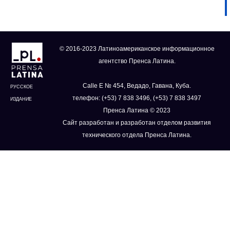
© 2016-2023 Латиноамериканское информационное
агентство Пренса Латина.
Calle E № 454, Ведадо, Гавана, Куба.
РУССКОЕ
телефон: (+53) 7 838 3496, (+53) 7 838 3497
ИЗДАНИЕ
Пренса Латина © 2023
Сайт разработан и разработан отделом развития
технического отдела Пренса Латина.