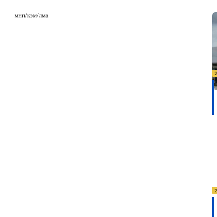
мнп
/
кэм
/
лма