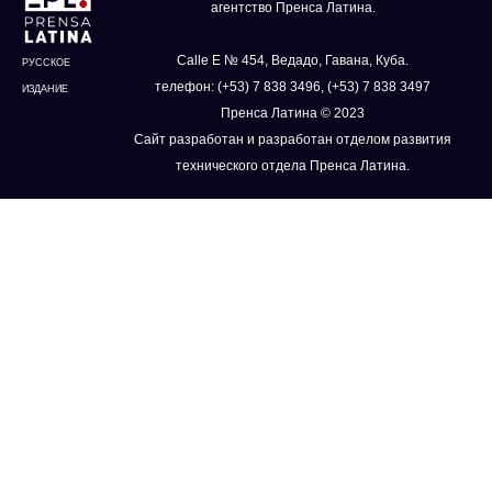
агентство Пренса Латина.
Calle E № 454, Ведадо, Гавана, Куба.
РУССКОЕ
телефон: (+53) 7 838 3496, (+53) 7 838 3497
ИЗДАНИЕ
Пренса Латина © 2023
Сайт разработан и разработан отделом развития
технического отдела Пренса Латина.