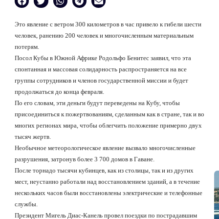
Это явление с ветром 300 километров в час привело к гибели шести
человек, ранению 200 человек и многочисленным материальным
потерям.
Посол Кубы в Южной Африке Родольфо Бенитес заявил, что эта
спонтанная и массовая солидарность распространяется на все
группы сотрудников и членов государственной миссии и будет
продолжаться до конца февраля.
По его словам, эти деньги будут переведены на Кубу, чтобы
присоединиться к пожертвованиям, сделанным как в стране, так и во
многих регионах мира, чтобы облегчить положение примерно двух
тысяч жертв.
Необычное метеорологическое явление вызвало многочисленные
разрушения, затронув более 3 700 домов в Гаване.
После торнадо тысячи кубинцев, как из столицы, так и из других
мест, неустанно работали над восстановлением зданий, а в течение
нескольких часов были восстановлены электрические и телефонные
службы.
Президент Мигель Диас-Канель провел поездки по пострадавшим