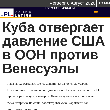
Четверг 6 Август 2026
КТО МЫ
РУССКОЕ ИЗДАНИЕ
Куба отвергает
давление США
в ООН против
Венесуэлы
Гавана, 12 февраля (Пренса Латина) Куба
осудила усилия
Соединенных Штатов по продвижению в Совете Безопасности ООН
проекта резолюции, в которой
Венесуэлу обязывают принять
гуманитарную
помощь, рассматриваемую
Каракасом как
инструмент агрессии.