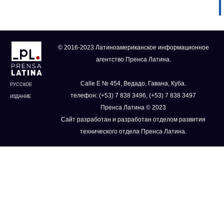
© 2016-2023 Латиноамериканское информационное
агентство Пренса Латина.
Calle E № 454, Ведадо, Гавана, Куба.
РУССКОЕ
телефон: (+53) 7 838 3496, (+53) 7 838 3497
ИЗДАНИЕ
Пренса Латина © 2023
Сайт разработан и разработан отделом развития
технического отдела Пренса Латина.