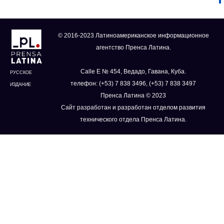
© 2016-2023 Латиноамериканское информационное
агентство Пренса Латина.
Calle E № 454, Ведадо, Гавана, Куба.
РУССКОЕ
телефон: (+53) 7 838 3496, (+53) 7 838 3497
ИЗДАНИЕ
Пренса Латина © 2023
Сайт разработан и разработан отделом развития
технического отдела Пренса Латина.