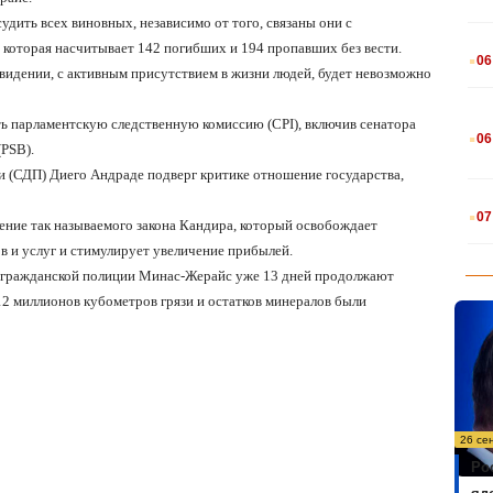
удить всех виновных, независимо от того, связаны они с
.
, которая насчитывает 142 погибших и 194 пропавших без вести.
06
евидении, с активным присутствием в жизни людей, будет невозможно
.
ь парламентскую следственную комиссию (CPI), включив сенатора
06
(PSB).
 (СДП) Диего Андраде подверг критике отношение государства,
.
07
ение так называемого закона Кандира, который освобождает
в и услуг и стимулирует увеличение прибылей.
-гражданской полиции Минас-Жерайс уже 13 дней продолжают
 12 миллионов кубометров грязи и остатков минералов были
26 се
Ро