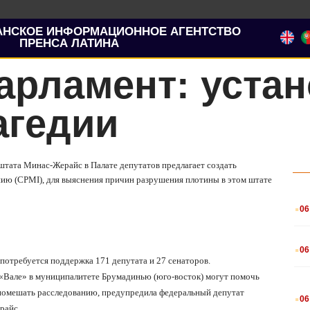
АНСКОЕ ИНФОРМАЦИОННОЕ АГЕНТСТВО
ПРЕНСА ЛАТИНА
арламент: уста
агедии
 штата Минас-Жерайс в Палате депутатов предлагает создать
ю (CPMI), для выяснения причин разрушения плотины в этом штате
.
06
.
06
 потребуется поддержка 171 депутата и 27 сенаторов.
Вале» в муниципалитете Брумадинью (юго-восток) могут помочь
.
помешать расследованию, предупредила федеральный депутат
06
райс.