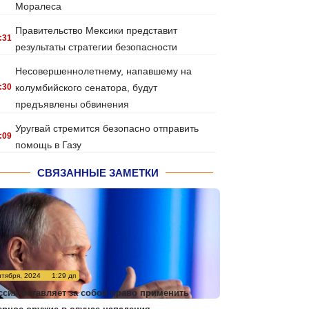
Моралеса
Правительство Мексики представит
:31
результаты стратегии безопасности
Несовершеннолетнему, напавшему на
:30
колумбийского сенатора, будут
предъявлены обвинения
Уругвай стремится безопасно отправить
:09
помощь в Газу
СВЯЗАННЫЕ ЗАМЕТКИ
нтября, 2024
1:29 дп
ссия оставляет за собой право применить