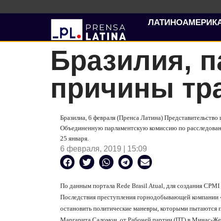
ЛАТИНОАМЕРИК
Бразилия, п
причины тр
Бразилиа, 6 февраля (Пренса Латина) Представительство
Объединенную парламентскую комиссию по расследовани
25 января.
6 февраля, 2019 | 15:09
По данным портала Rede Brasil Atual, для создания CPMI
Последствия преступления горнодобывающей компании «
остановить политические маневры, которыми пытаются 
Маргарита Саломон, от Рабочей партии (ПТ) в Минас-Же