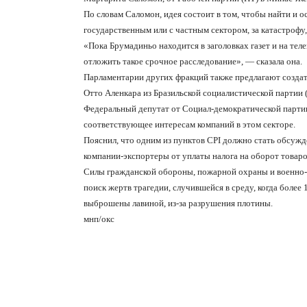
По словам Саломон, идея состоит в том, чтобы найти и ос
государственным или с частным сектором, за катастрофу
«Пока Брумадиньо находится в заголовках газет и на тел
отложить такое срочное расследование», — сказала она.
Парламентарии других фракций также предлагают создат
Отто Аленкара из Бразильской социалистической партии 
Федеральный депутат от Социал-демократической партии
соответствующее интересам компаний в этом секторе.
Пояснил, что одним из пунктов CPI должно стать обсужд
компании-экспортеры от уплаты налога на оборот товаро
Силы гражданской обороны, пожарной охраны и военно
поиск жертв трагедии, случившейся в среду, когда более
выброшены лавиной, из-за разрушения плотины.
мнп/окс