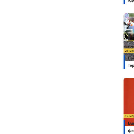
яд
26 ма
Ро
те
12 ма
Ви
фи