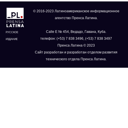
© 2016-2023 Латиноамериканское информационное
агентство Пренса Латина.
Calle E № 454, Ведадо, Гавана, Куба.
РУССКОЕ
телефон: (+53) 7 838 3496, (+53) 7 838 3497
ИЗДАНИЕ
Пренса Латина © 2023
Сайт разработан и разработан отделом развития
технического отдела Пренса Латина.