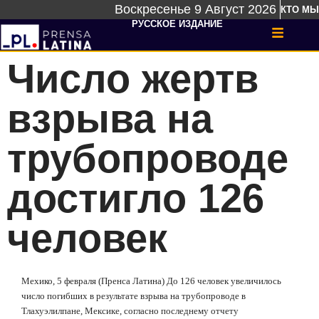
Воскресенье 9 Август 2026
КТО МЫ
РУССКОЕ ИЗДАНИЕ
Число жертв
взрыва на
трубопроводе
достигло 126
человек
Мехико, 5 февраля (Пренса Латина) До 126 человек увеличилось
число погибших в результате взрыва на трубопроводе в
Тлахуэлилпане, Мексике, согласно последнему отчету