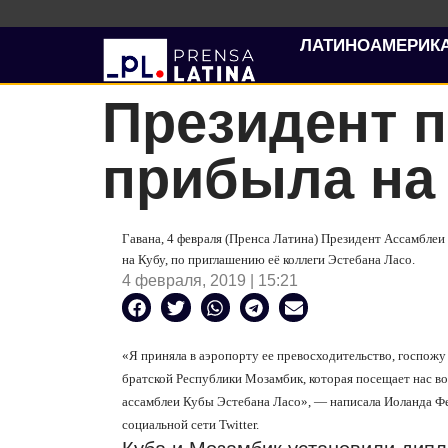
ЛАТИНОАМЕРИК
Президент 
прибыла на
Гавана, 4 февраля (Пренса Латина) Президент Ассамбле
на Кубу, по приглашению её коллеги Эстебана Ласо.
4 февраля, 2019 | 15:21
«Я приняла в аэропорту ее превосходительство, госпож
братской Республики Мозамбик, которая посещает нас во
ассамблеи Кубы Эстебана Ласо», — написала Иоланда Фе
социальной сети Twitter.