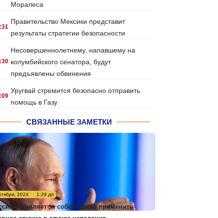
Моралеса
Правительство Мексики представит
:31
результаты стратегии безопасности
Несовершеннолетнему, напавшему на
:30
колумбийского сенатора, будут
предъявлены обвинения
Уругвай стремится безопасно отправить
:09
помощь в Газу
СВЯЗАННЫЕ ЗАМЕТКИ
нтября, 2024
1:29 дп
ссия оставляет за собой право применить