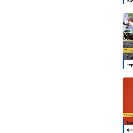
яд
26 ма
Ро
те
12 ма
Ви
фи