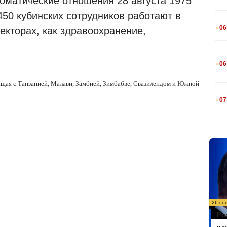
оматические отношения 28 августа 1975
450 кубинских сотрудников работают в
.
06
секторах, как здравоохранение,
.
06
щая с Танзанией, Малави, Замбией, Зимбабве, Свазилендом и Южной
.
07
26 се
Ро