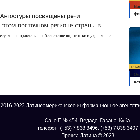
Ви
фи
 Ангостуры посвящены речи
этом восточном регионе страны в
есуэла и направлены на обеспечение подготовки и укрепление
12 ма
Ож
вс
 2016-2023 Латиноамериканское информационное агентств
Calle E № 454, Ведадо, Гавана, Куба.
телефон: (+53) 7 838 3496, (+53) 7 838 3497
Пренса Латина © 2023