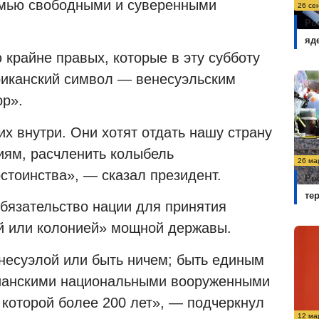
емью свободными и суверенными
26 се
Ро
яд
 крайне правых, которые в эту субботу
иканский символ — венесуэльским
р».
их внутри. Они хотят отдать нашу страну
иям, расчленить колыбель
26 ма
стоинства», — сказал президент.
Ро
те
бязательство нации для принятия
й или колонией» мощной державы.
несуэлой или быть ничем; быть единым
ианскими национальными вооруженными
 которой более 200 лет», — подчеркнул
12 ма