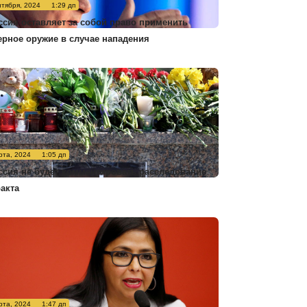
нтября, 2024
1:29 дп
ссия оставляет за собой право применить
ерное оружие в случае нападения
рта, 2024
1:05 дп
ссия не будет комментировать расследование
ракта
рта, 2024
1:47 дп