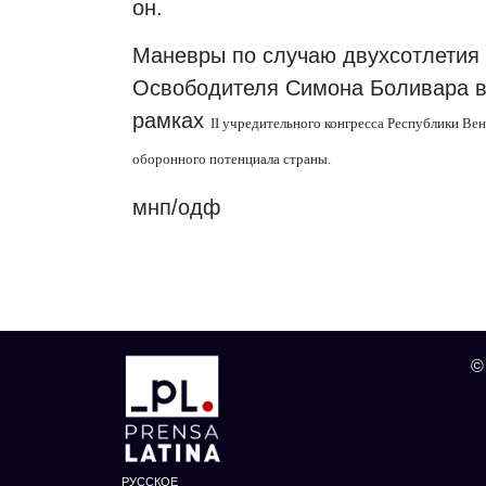
он.
Маневры по случаю двухсотлетия
Освободителя Симона Боливара в 
рамках
II
учредительного конгресса Республики Вен
оборонного потенциала страны.
мнп/одф
©
РУССКОЕ