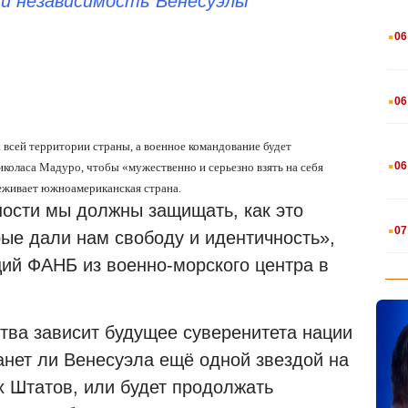
 и независимость Венесуэлы
.
06
.
06
а всей территории страны, а военное командование будет
.
06
коласа Мадуро, чтобы «мужественно и серьезно взять на себя
реживает южноамериканская страна.
ности мы должны защищать, как это
.
07
рые дали нам свободу и идентичность»,
ий ФАНБ из военно-морского центра в
ства зависит будущее суверенитета нации
анет ли Венесуэла ещё одной звездой на
 Штатов, или будет продолжать