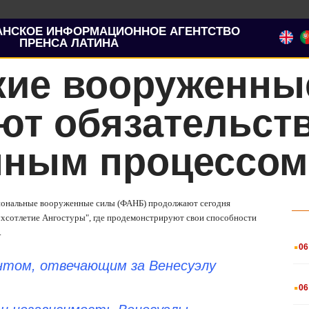
АНСКОЕ ИНФОРМАЦИОННОЕ АГЕНТСТВО
ПРЕНСА ЛАТИНА
кие вооруженны
ют обязательств
ным процессом
ациональные вооруженные силы (ФАНБ) продолжают сегодня
ухсотлетие Ангостуры", где продемонстрируют свои способности
.
.
06
нтом, отвечающим за Венесуэлу
.
06