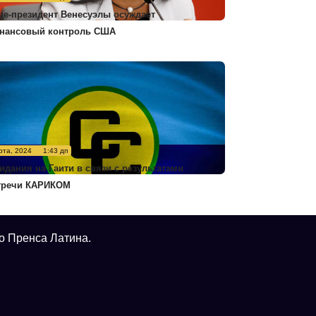
це-президент Венесуэлы осуждает
нансовый контроль США
рта, 2024
1:43 дп
идания на Гаити в связи с результатами
тречи КАРИКОМ
о Пренса Латина.