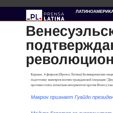
ЛАТИНОАМЕРИК
Венесуэльс
подтвержда
революцион
Каракас, 4 февраля (Пренса Латина) Боливарианские н
подготовку маневров военно-гражданской операции "Дв
противостоять попыткам интервентов против Венесуэлы
Макрон признает Гуайдо президе