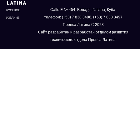
Calle E № 454, Ведадо, Гавана, Куба.
РУССКОЕ
телефон: (+53) 7 838 3496, (+53) 7 838 3497
ИЗДАНИЕ
Пренса Латина © 2023
Сайт разработан и разработан отделом развития
технического отдела Пренса Латина.