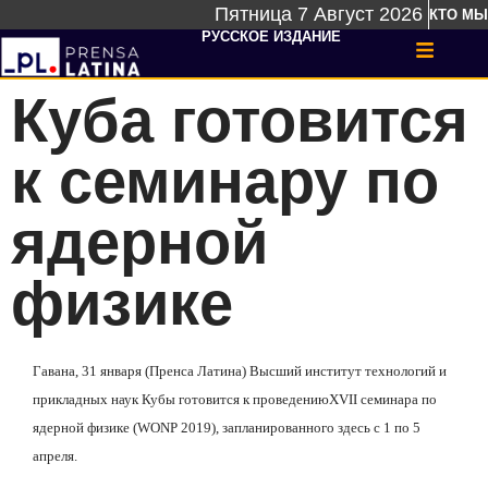
Пятница 7 Август 2026
КТО МЫ
РУССКОЕ ИЗДАНИЕ
Куба готовится
к семинару по
ядерной
физике
Гавана, 31 января (Пренса Латина) Высший институт технологий и
прикладных наук Кубы готовится к проведению
XVII
семинара по
ядерной физике (
WONP
2019), запланированного здесь с 1 по 5
апреля.