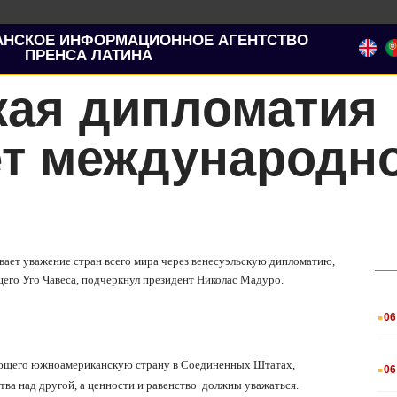
АНСКОЕ ИНФОРМАЦИОННОЕ АГЕНТСТВО
ПРЕНСА ЛАТИНА
кая дипломатия
ет международн
вает уважение стран всего мира через венесуэльскую дипломатию,
его Уго Чавеса, подчеркнул президент Николас Мадуро.
.
06
.
ляющего южноамериканскую страну в Соединенных Штатах,
06
тва над другой, а ценности и равенство
должны уважаться.