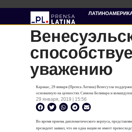
ЛАТИНОАМЕРИК
Венесуэльс
способству
уважению
Каракас, 29 января (Пренса Латина) Венесуэла поддержи
основанную на ценностях Симона Боливара и командующ
29 января, 2019 | 15:56
Во время приема дипломатического корпуса, представ
президент заявил, что ни одна нация не имеет превосходс