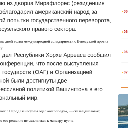
ию из дворца Мирафлорес (резиденция
.
облагодарил американский народ за
06
ой попытки государственного переворота,
.
суэльского правого сектора.
06
лько дней волна международной солидарности с Венесуэлой против
.
у.
06
х дел Республики Хорхе Арреаса сообщил
конференции, что после выступления
.
 государств (ОАГ) и Организацией
07
ной были достигнуты две
ессивной политикой Вашингтона в его
ональный мир.
иалог. Народ Венесуэлы одержал победу
«
, — сказал дипломат,
 его решение не склоняться к маневру путча.