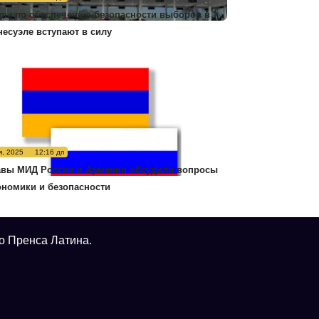
ры по обеспечению безопасности выборов в
несуэле вступают в силу
я, 2025
12:16 дп
авы МИД России и Армении обсудили вопросы
ономики и безопасности
о Пренса Латина.