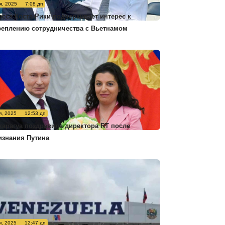
я, 2025
7:08 дп
есса Коста-Рики подчеркивает интерес к
реплению сотрудничества с Вьетнамом
я, 2025
12:53 дп
карагуа поздравила директора RT после
изнания Путина
я, 2025
12:47 дп