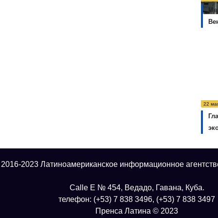
Ме
Ве
22 ма
Гл
эк
 2016-2023 Латиноамериканское информационное агентств
Calle E № 454, Ведадо, Гавана, Куба.
телефон: (+53) 7 838 3496, (+53) 7 838 3497
Пренса Латина © 2023