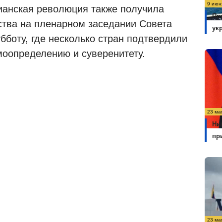
9 июн
ианская революция также получила
Пр
тва на пленарном заседании Совета
ук
боту, где несколько стран подтвердили
моопределению и суверенитету.
23 ма
Ни
пр
23 ма