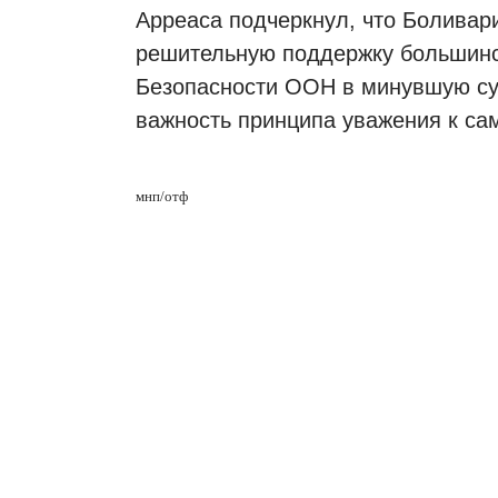
Арреаса подчеркнул, что Боливар
решительную поддержку большинс
Безопасности ООН в минувшую суб
важность принципа уважения к са
мнп/отф