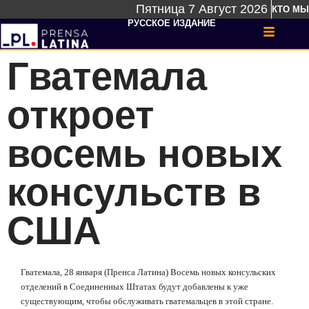
Пятница 7 Август 2026
КТО МЫ
РУССКОЕ ИЗДАНИЕ
Гватемала
откроет
восемь новых
консульств в
США
Гватемала, 28 января (Пренса Латина) Восемь новых консульских
отделений в Соединенных Штатах будут добавлены к уже
существующим, чтобы обслуживать гватемальцев в этой стране.