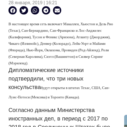
28 января, 2019 | 16:21
В настоящее время сеть включает Макаллен, Хьюстон и Дель Рио
(Техас), Сан-Бернардино, Сан-Франциско и Лос-Анджелес
(Калифорния), Тусон и Феникс (Аризона), Атланту (Джорджия),
Чикаго (Иллинойс), Денвер (Колорадо), Лейк-Уорт и Майами
(Флорида), Нью-Йорк, Оклахома, Провиден (Род-Айленд), Роли
(Северная Каролина), Сиэтл (Вашингтон) и Силвер Спринг
(Мэриленд).
Дипломатические источники
подтвердили, что три новых
консульства
будут открыты в штатах Техас, США, Сан-
Луис-Потоси (Мексика) и Торонто (Канада).
Согласно данным Министерства
иностранных дел, в период с 2017 по
2018 год в Соединенных Штатах было