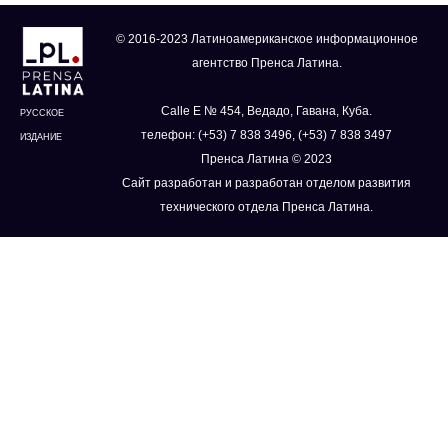
© 2016-2023 Латиноамериканское информационное
агентство Пренса Латина.
Calle E № 454, Ведадо, Гавана, Куба.
РУССКОЕ
телефон: (+53) 7 838 3496, (+53) 7 838 3497
ИЗДАНИЕ
Пренса Латина © 2023
Сайт разработан и разработан отделом развития
технического отдела Пренса Латина.