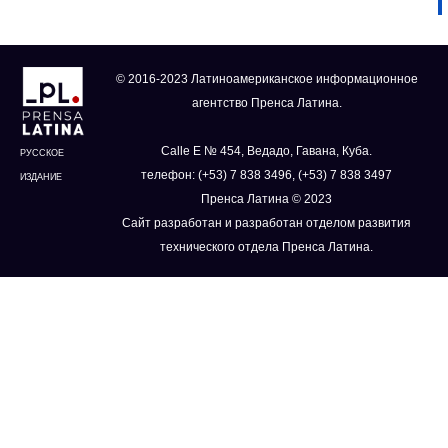
© 2016-2023 Латиноамериканское информационное
агентство Пренса Латина.
Calle E № 454, Ведадо, Гавана, Куба.
РУССКОЕ
телефон: (+53) 7 838 3496, (+53) 7 838 3497
ИЗДАНИЕ
Пренса Латина © 2023
Сайт разработан и разработан отделом развития
технического отдела Пренса Латина.