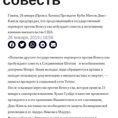
Гавана, 26 января (Пренса Латина) Президент Кубы Мигель Диас-
Канель предупредил, что продолжающийся государственный
переворот против Венесуэлы побуждает совесть к негативному
влиянию вмешательства США.
26 января, 2019 | 18:56
«Попытки другого государственного переворота против Венесуэлы
пробуждают совесть к Соединенным Штатам
и возобновлению
доктрины
Монро
. Наши молодые люди обращаются в архивы и
находят печальную документацию о вмешательствах и смерти», —
написал президент в социальной сети
Twitter
.
После эскалации агрессии против Венесуэлы, которая привела 23
января к самопровозглашению Хуана Гуайдо в качестве временного
президента и к его признанию Вашингтоном и его союзниками,
Диас-Канель настаивал на необходимости защиты Боливарианской
революции и ее лидера, Николаса Мадуро.
Вчера кубинское Движение за мир и суверенитет народов в