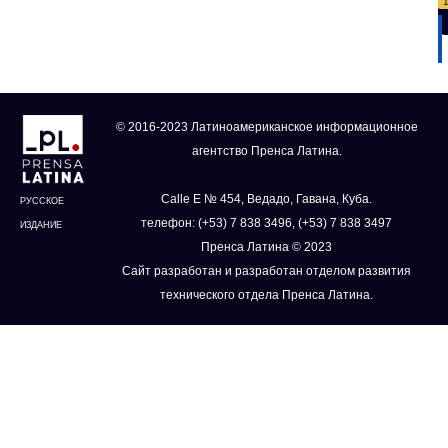
© 2016-2023 Латиноамериканское информационное
агентство Пренса Латина.
Calle E № 454, Ведадо, Гавана, Куба.
РУССКОЕ
телефон: (+53) 7 838 3496, (+53) 7 838 3497
ИЗДАНИЕ
Пренса Латина © 2023
Сайт разработан и разработан отделом развития
технического отдела Пренса Латина.