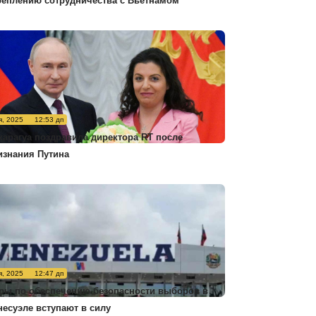
реплению сотрудничества с Вьетнамом
я, 2025
12:53 дп
карагуа поздравила директора RT после
изнания Путина
я, 2025
12:47 дп
ры по обеспечению безопасности выборов в
несуэле вступают в силу