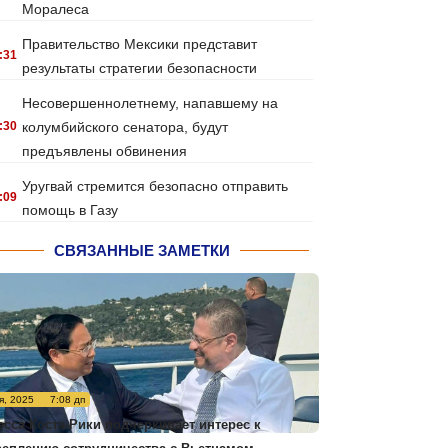
Моралеса
Правительство Мексики представит
:31
результаты стратегии безопасности
Несовершеннолетнему, напавшему на
:30
колумбийского сенатора, будут
предъявлены обвинения
Уругвай стремится безопасно отправить
:09
помощь в Газу
СВЯЗАННЫЕ ЗАМЕТКИ
я, 2025
7:08 дп
есса Коста-Рики подчеркивает интерес к