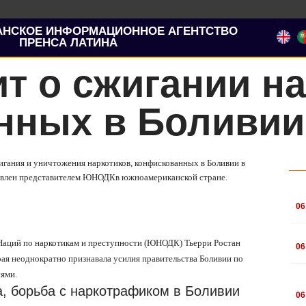
АНСКОЕ ИНФОРМАЦИОННОЕ АГЕНТСТВО
ПРЕНСА ЛАТИНА
 о сжигании на
нных в Боливии
жигания и уничтожения наркотиков, конфискованных
в Боливии в
авлен представителем
ЮНОДК
в южноамериканской стране.
.
06
.
аций по наркотикам и преступности (
ЮНОДК
) Тьерри Ростан
06
ая неоднократно признавала усилия правительства Боливии по
иями.
.
а, борьба с наркотрафиком в Боливии
06