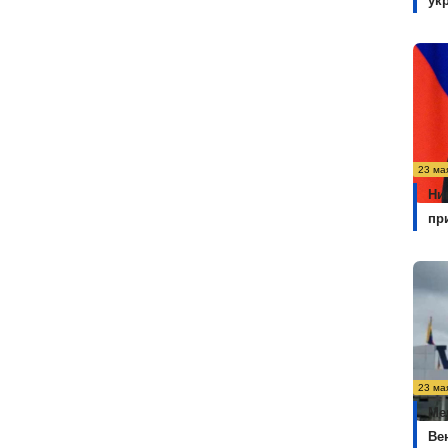
ук
23 ма
Ни
пр
23 ма
Ме
Ве