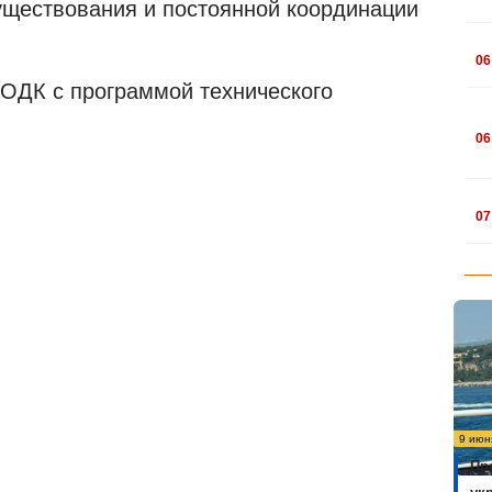
уществования и постоянной координации
.
06
ОДК
с программой технического
.
06
.
07
9 июн
Пр