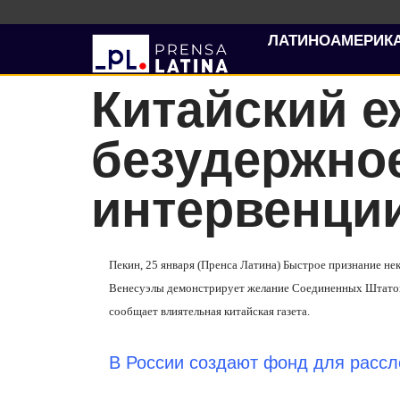
ЛАТИНОАМЕРИК
Китайский е
безудержно
интервенции
Пекин, 25 января (Пренса Латина) Быстрое признание н
Венесуэлы демонстрирует желание Соединенных Штатов в
сообщает влиятельная китайская газета.
В России создают фонд для расс