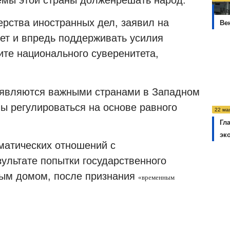
Ме
ерства иностранных дел, заявил на
Ве
дет и впредь поддерживать усилия
те национального суверенитета,
н являются важными странами в Западном
ы регулироваться на основе равного
22 ма
Гл
эк
матических отношений с
ультате попытки государственного
лым домом, после признания
«временным