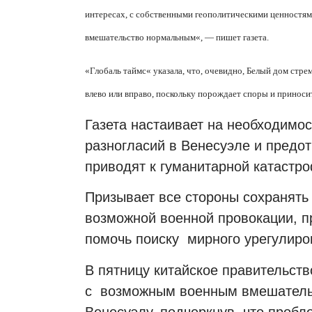
интересах, с собственными геополитическими ценностям
вмешательство нормальным
«
, — пишет газета.
«
Глобаль таймс
«
указала, что, очевидно, Белый дом стр
влево или вправо, поскольку порождает споры и приноси
Газета настаивает на необходимо
разногласий в Венесуэле и предо
приводят к гуманитарной катастро
Призывает все стороны сохранять 
возможной военной провокации, 
помочь поиску
мирного урегулиро
В пятницу китайское правительст
с
возможным военным вмешатель
Венесуэлу, подчеркнув, что проб