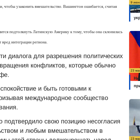
9 июн
и, чтобы узаконить вмешательство. Вашингтон ошибается, считая
Пр
ук
емится подтолкнуть Латинскую Америку к тому, чтобы она склонилась
т вред интеграции региона.
сти диалога для разрешения политических
твращения конфликтов, которые обычно
23 ма
фе.
Ни
пр
спокойствие и быть готовыми к
призывая международное сообщество
вания.
во подтвердило свою позицию несогласия
ством и любым вмешательством в
лемы этой страны долженрешать народ.
23 ма