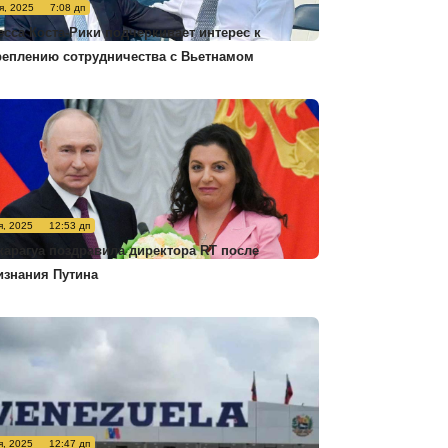
я, 2025
7:08 дп
есса Коста-Рики подчеркивает интерес к
реплению сотрудничества с Вьетнамом
я, 2025
12:53 дп
карагуа поздравила директора RT после
изнания Путина
я, 2025
12:47 дп