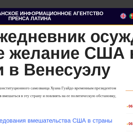
АНСКОЕ ИНФОРМАЦИОННОЕ АГЕНТСТВО
ПРЕНСА ЛАТИНА
жедневник осуж
е желание США 
 в Венесуэлу
еконституционного самозванца Хуана Гуайдо временным президентом
мешаться в эту страну и повлиять на ее политическую обстановку,
.
06
.
ледования вмешательства США в страны
06