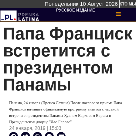
Понедельник 10 Август 2026
КТО МЫ
РУССКОЕ ИЗДАНИЕ
Папа Франциск
встретится с
президентом
Панамы
Панама, 24 января (Пренса Латина) После массового приема Папа
Франциск начинает официальную программу визитов с частной
встречи с президентом Панамы Хуаном Карлосом Варела в
Президентском дворце
"
Лас-Гарсас
"
.
24 января, 2019 | 15:03