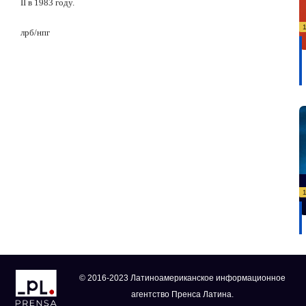
II
в 1983 году.
лрб
/
нпг
© 2016-2023 Латиноамериканское информационное
агентство Пренса Латина.