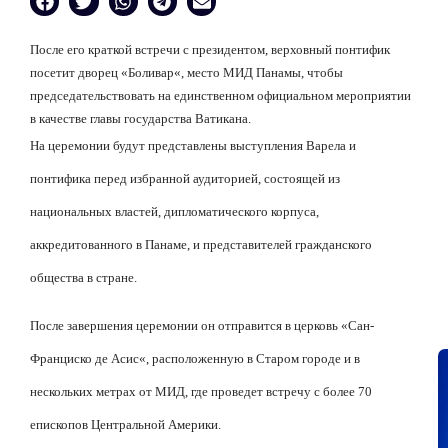
После его краткой встречи с президентом, верховный понтифик
посетит дворец
«
Боливар
«
, место МИД Панамы, чтобы
председательствовать на единственном официальном мероприятии
в качестве главы государства Ватикан
а
.
На церемонии будут представлены выступления Варела и
понтифика перед избранной аудиторией, состоящей из
национальных властей, дипломатического корпуса,
аккредитованного в Панаме, и представителей гражданского
общества в стране.
После завершения церемонии он отправится в церковь
«
Сан-
Франциско де Асис
«
, расположенную в Старом городе и в
нескольких метрах от МИД, где проведет встречу с более 70
епископов Центральной Америки.