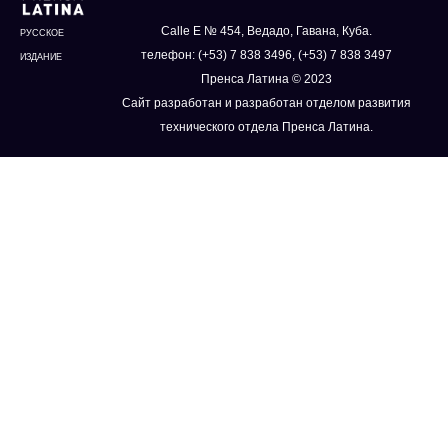
Calle E № 454, Ведадо, Гавана, Куба.
РУССКОЕ
телефон: (+53) 7 838 3496, (+53) 7 838 3497
ИЗДАНИЕ
Пренса Латина © 2023
Сайт разработан и разработан отделом развития
технического отдела Пренса Латина.