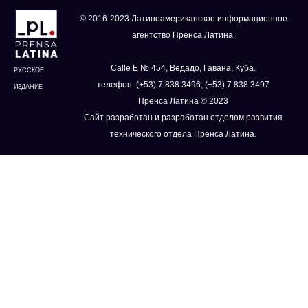
© 2016-2023 Латиноамериканское информационное
агентство Пренса Латина.
Calle E № 454, Ведадо, Гавана, Куба.
РУССКОЕ
телефон: (+53) 7 838 3496, (+53) 7 838 3497
ИЗДАНИЕ
Пренса Латина © 2023
Сайт разработан и разработан отделом развития
технического отдела Пренса Латина.