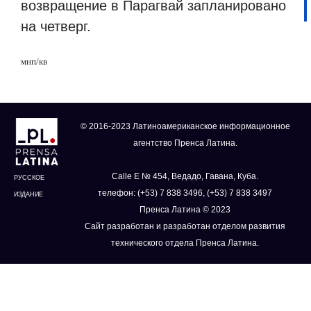
возвращение в Парагвай запланировано
на четверг.
мнп/кв
© 2016-2023 Латиноамериканское информационное
агентство Пренса Латина.
Calle E № 454, Ведадо, Гавана, Куба.
РУССКОЕ
телефон: (+53) 7 838 3496, (+53) 7 838 3497
ИЗДАНИЕ
Пренса Латина © 2023
Сайт разработан и разработан отделом развития
технического отдела Пренса Латина.