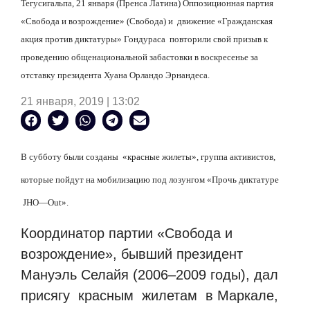
Тегусигальпа, 21 января (Пренса Латина) Оппозиционная партия
«Свобода и возрождение» (Свобода) и
движение «Гражданская
акция против диктатуры» Гондураса
повторили свой призыв к
проведению общенациональной забастовки в воскресенье за
отставку президента Хуана Орландо Эрнандеса.
21 января, 2019 | 13:02
В субботу были созданы
«красные жилеты», группа активистов,
которые пойдут на мобилизацию под лозунгом «Прочь диктатуре
JHO
—
Out
».
Координатор партии «Свобода и
возрождение», бывший президент
Мануэль Селайя (2006–2009 годы), дал
присягу
красным
жилетам
в Маркале,