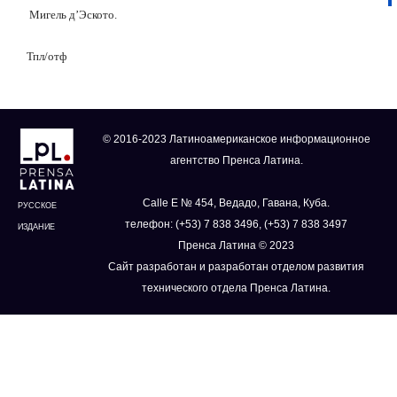
Мигель д’Эското.
Тпл/отф
© 2016-2023 Латиноамериканское информационное
агентство Пренса Латина.
Calle E № 454, Ведадо, Гавана, Куба.
РУССКОЕ
телефон: (+53) 7 838 3496, (+53) 7 838 3497
ИЗДАНИЕ
Пренса Латина © 2023
Сайт разработан и разработан отделом развития
технического отдела Пренса Латина.