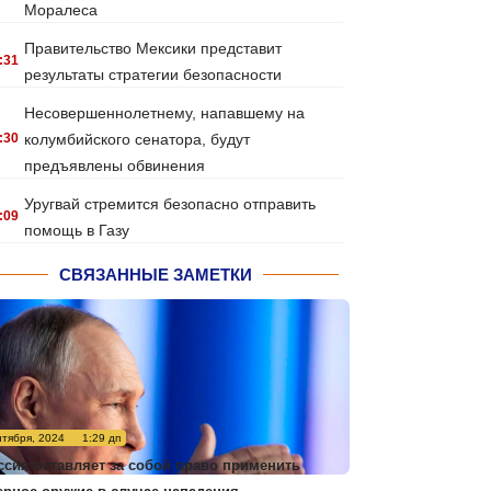
Моралеса
Правительство Мексики представит
:31
результаты стратегии безопасности
Несовершеннолетнему, напавшему на
:30
колумбийского сенатора, будут
предъявлены обвинения
Уругвай стремится безопасно отправить
:09
помощь в Газу
СВЯЗАННЫЕ ЗАМЕТКИ
нтября, 2024
1:29 дп
ссия оставляет за собой право применить