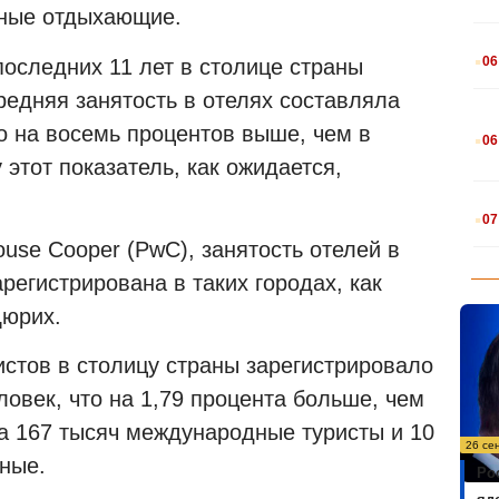
ьные отдыхающие.
.
06
последних 11 лет в столице страны
редняя занятость в отелях составляла
.
то на восемь процентов выше, чем в
06
у этот показатель, как ожидается,
.
07
use Cooper (PwC), занятость отелей в
регистрирована в таких городах, как
Цюрих.
истов в столицу страны зарегистрировало
овек, что на 1,79 процента больше, чем
на 167 тысяч международные туристы и 10
26 се
ные.
Ро