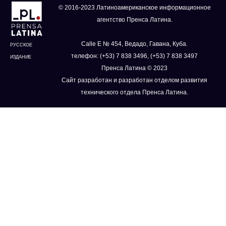
© 2016-2023 Латиноамериканское информационное
агентство Пренса Латина.
Calle E № 454, Ведадо, Гавана, Куба.
РУССКОЕ
телефон: (+53) 7 838 3496, (+53) 7 838 3497
ИЗДАНИЕ
Пренса Латина © 2023
Сайт разработан и разработан отделом развития
технического отдела Пренса Латина.