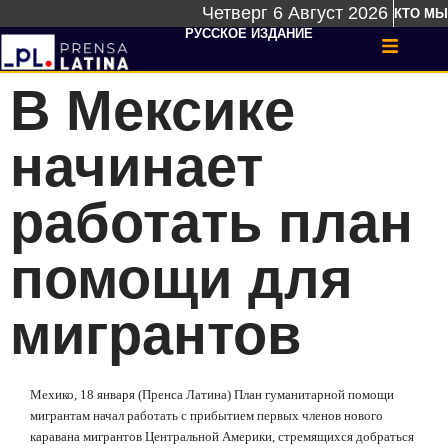
Четверг 6 Август 2026
КТО МЫ
РУССКОЕ ИЗДАНИЕ
В Мексике
начинает
работать план
помощи для
мигрантов
Мехико, 18 января (Пренса Латина) План гуманитарной помощи
мигрантам начал работать с прибытием первых членов нового
каравана мигрантов Центральной Америки, стремящихся добраться