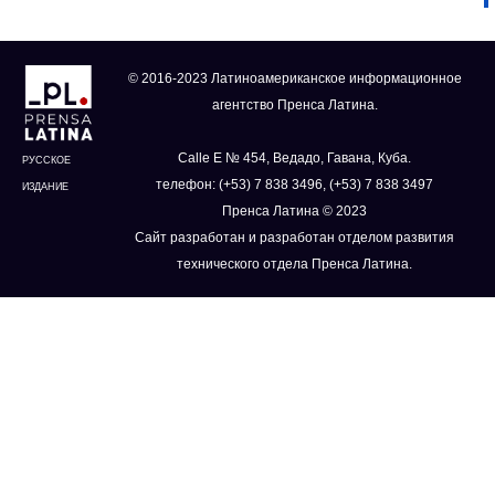
© 2016-2023 Латиноамериканское информационное
агентство Пренса Латина.
Calle E № 454, Ведадо, Гавана, Куба.
РУССКОЕ
телефон: (+53) 7 838 3496, (+53) 7 838 3497
ИЗДАНИЕ
Пренса Латина © 2023
Сайт разработан и разработан отделом развития
технического отдела Пренса Латина.