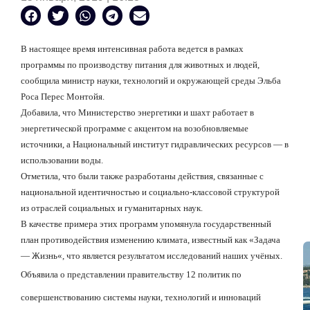
В настоящее время интенсивная работа ведется в рамках
программы по производству питания для животных и людей,
сообщила министр науки, технологий и окружающей среды Эльба
Роса Перес Монтойя.
Добавила, что Министерство энергетики и шахт работает в
энергетической программе с акцентом на возобновляемые
источники, а Национальный институт гидравлических ресурсов — в
использовании воды.
Отметила, что были также разработаны действия, связанные с
национальной идентичностью и социально-классовой структурой
из отраслей социальных и гуманитарных наук.
В качестве примера этих программ упомянула государственный
план противодействия изменению климата, известный как
«Задача
—
Жизнь
«
, что является результатом исследований наших учёных.
Объявила о представлении правительству 12 политик по
совершенствованию системы науки, технологий и инноваций