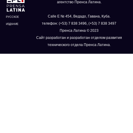
агентство Пренса Латина.
Calle E № 454, Ведадо, Гавана, Куба.
РУССКОЕ
телефон: (+53) 7 838 3496, (+53) 7 838 3497
ИЗДАНИЕ
Пренса Латина © 2023
Сайт разработан и разработан отделом развития
технического отдела Пренса Латина.