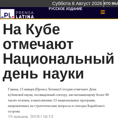
Суббота 8 Август 2026
КТО МЫ
РУССКОЕ ИЗДАНИЕ
На Кубе
отмечают
Национальный
день науки
Гавана, 15 января (Пренса Латина) Сегодня отмечают День
кубинской науки, посвященный сектору, насчитывающему более 86
тысяч человек, и выполнению 33 национальных программ,
направленных на стратегические вопросы и секторы Карибского
острова.
15 января, 2019 | 16:13