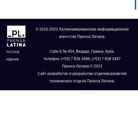
© 2016-2023 Латиноамериканское информационное
агентство Пренса Латина.
Calle E № 454, Ведадо, Гавана, Куба.
РУССКОЕ
телефон: (+53) 7 838 3496, (+53) 7 838 3497
ИЗДАНИЕ
Пренса Латина © 2023
Сайт разработан и разработан отделом развития
технического отдела Пренса Латина.