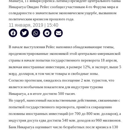
Манагуа, 11 января (Пренса Латина) Президент Центрального банка
Никарагуа Овидио Рейес сообщил участникам 4-го Форума мира и
солидарности о значительном экономическом ущербе, вызванном
политическим кризисом прошлого года.
11 января, 2019 | 15:40
В начале выступления Рейес напомнил обнадеживающие темпы,
продемонстрированные экономикой этой центрально-американской
страны в начале попытки государственного переворота 18 апреля,
включая иностранные инвестиции, в размере 12%, и экспорт, выше 5
млрд. долларов, в том числе товары и свободные зоны.
Согласно прогнозам, ожидалось посещение 2 млн. туристов, что
является необычным показателем для индустрии туризма
Никарагуа, а в итоге достигло 500 тысяч.
Но ущерб, нанесенный насильственными действиями, связанными с
попыткой государственного переворота, привёл к сокращению
половины иностранных инвестиций (от 700 до 800 млн. долларов), а
индустрия досуга едва достигла 540 млн. доходов из 960 миллионов.
Банк Никарагуа оценивает число безработных после кризиса в 130