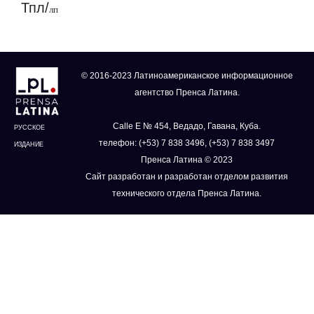
Тпл/
лп
© 2016-2023 Латиноамериканское информационное
агентство Пренса Латина.
Calle E № 454, Ведадо, Гавана, Куба.
РУССКОЕ
телефон: (+53) 7 838 3496, (+53) 7 838 3497
ИЗДАНИЕ
Пренса Латина © 2023
Сайт разработан и разработан отделом развития
технического отдела Пренса Латина.